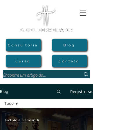
Consultoria
Blog
Curso
Contato
Registre-se
Blog
Tudo
Tudo
Prof. Adiel Ferreira Jr
Planejamento