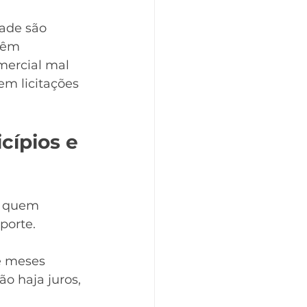
dade são 
têm 
mercial mal 
m licitações 
cípios e 
a quem 
porte.
e meses 
o haja juros, 