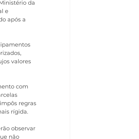
Ministério da 
l e 
do após a 
uipamentos 
izados, 
jos valores 
amento com 
rcelas 
impôs regras 
is rígida.
rão observar 
que não 