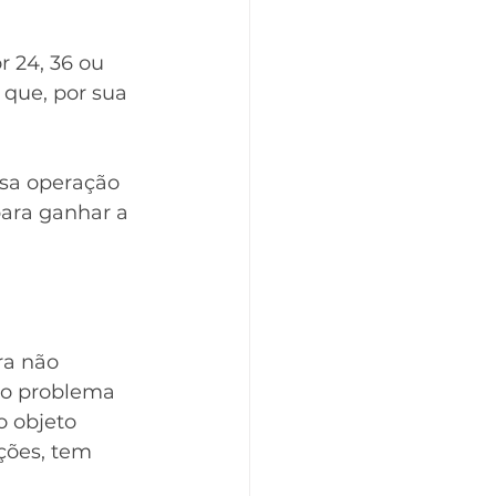
r 24, 36 ou 
que, por sua 
ssa operação 
para ganhar a 
a não 
 o problema 
 objeto 
ções, tem 