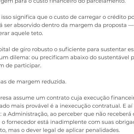
gem para o custo financeiro do parcelamento.
isso significa que o custo de carregar o crédito po
á ser absorvido dentro da margem da proposta — 
rar aquele teto.
al de giro robusto o suficiente para sustentar e
 um dilema: ou precificam abaixo do sustentável 
m de participar.
nas de margem reduzida.
sa assume um contrato cuja execução financeir
ado mais provável é a inexecução contratual. E aí
 a Administração, ao perceber que não receberá o
 o fornecedor está inadimplente com suas obriga
to, mas o dever legal de aplicar penalidades.