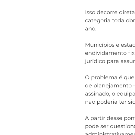
Isso decorre diret
categoria toda ob
ano.
Municípios e estad
endividamento fi
jurídico para assu
O problema é que 
de planejamento —
assinado, o equip
não poderia ter s
A partir desse pon
pode ser question
administrativamen