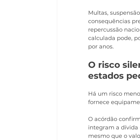
Multas, suspensão 
consequências prev
repercussão nacio
calculada pode, p
por anos.
O risco sil
estados p
Há um risco meno
fornece equipamen
O acórdão confir
integram a dívida
mesmo que o valor 