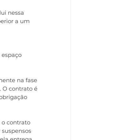
lui nessa 
erior a um 
 espaço 
mente na fase 
 O contrato é 
obrigação 
 o contrato 
 suspensos 
ela entrega 