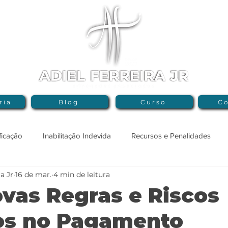
ria
Blog
Curso
Co
ficação
Inabilitação Indevida
Recursos e Penalidades
ra Jr
16 de mar.
4 min de leitura
spensa e Inexigibilidade
Lei nº 14.133/21
Compliance
vas Regras e Riscos
cos no Pagamento
rança
Crimes Licitatórios