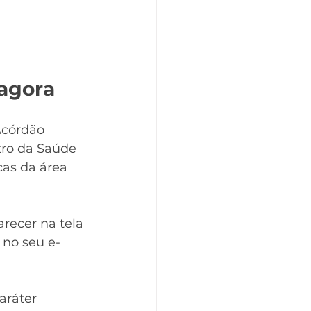
 agora
Acórdão 
tro da Saúde 
as da área 
arecer na tela 
 no seu e-
aráter 