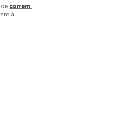
ade 
correm 
cem à 