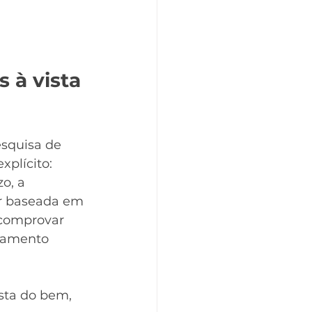
 à vista 
squisa de 
xplícito: 
o, a 
er baseada em 
a comprovar 
gamento 
ista do bem, 