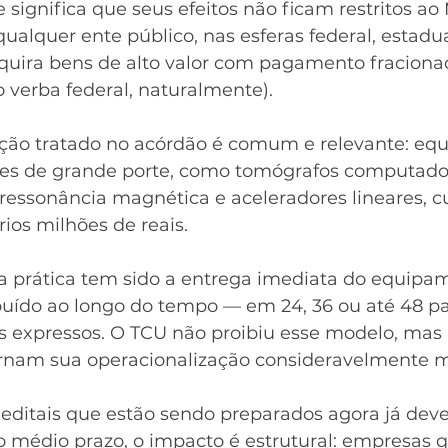
significa que seus efeitos não ficam restritos ao 
alquer ente público, nas esferas federal, estadua
quira bens de alto valor com pagamento fraciona
o verba federal, naturalmente).
ação tratado no acórdão é comum e relevante: eq
es de grande porte, como tomógrafos computador
essonância magnética e aceleradores lineares, cu
ios milhões de reais.
 a prática tem sido a entrega imediata do equip
uído ao longo do tempo — em 24, 36 ou até 48 pa
s expressos. O TCU não proibiu esse modelo, mas 
tornam sua operacionalização consideravelmente ma
 editais que estão sendo preparados agora já deve
No médio prazo, o impacto é estrutural: empresas 