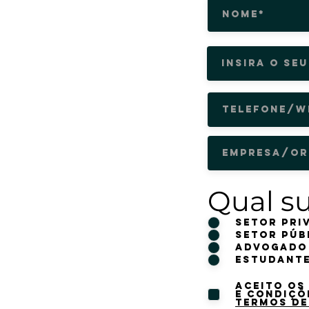
Qual s
Setor pri
Setor Púb
Advogado
Estudant
Aceito os
e condiçõ
termos de