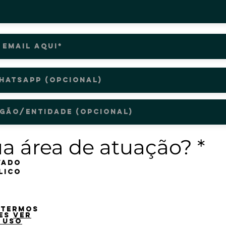
ua área de atuação?
*
vado
lico
e
 termos
es
Ver
 uso