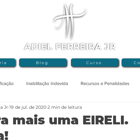
ria
Blog
Curso
Co
ficação
Inabilitação Indevida
Recursos e Penalidades
ra Jr
19 de jul. de 2020
2 min de leitura
spensa e Inexigibilidade
Lei nº 14.133/21
Compliance
a mais uma EIRELI.
a!
rança
Crimes Licitatórios