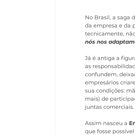
No Brasil, a saga
da empresa e da p
tecnicamente, não
nós nos adaptam
Já é antiga a figu
as responsabilida
confundem, deixan
empresários criar
sua condições: mã
mais) de particip
juntas comerciais.
Assim nasceu a 
Em
que fosse possível