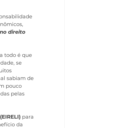
onsabilidade 
onômicos, 
no direito 
a todo é que 
dade, se 
itos 
al sabiam de 
um pouco 
das pelas 
(EIRELI)
 para 
efício da 