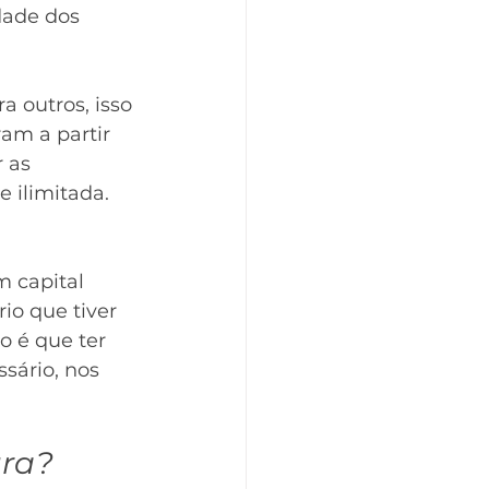
dade dos 
 outros, isso 
am a partir 
 as 
ilimitada. 
m capital 
io que tiver 
 é que ter 
sário, nos 
ura?